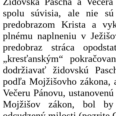
Židovská Pascha a Večera
spolu súvisia, ale nie sú
predobrazom Krista a vyk
plnému naplneniu v Ježišov
predobraz stráca opodst
„kresťanským“ pokračova
dodržiavať židovskú Pasc
podľa Mojžišovho zákona, a
Večeru Pánovu, ustanovenú 
Mojžišov zákon, bol by
odcudzený milosti (pozrite 