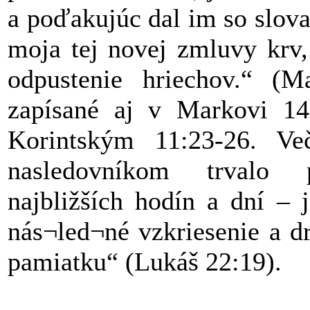
a poďakujúc dal im so slovam
moja tej novej zmluvy krv,
odpustenie hriechov.“ (M
zapísané aj v Markovi 14
Korintským 11:23-26. V
nasledovníkom trvalo p
najbližších hodín a dní – 
nás¬led¬né vzkriesenie a dr
pamiatku“ (Lukáš 22:19).