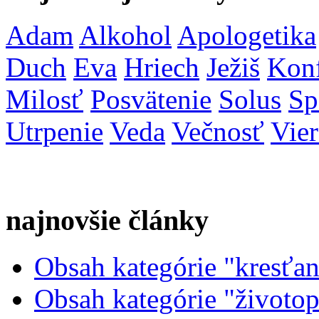
Adam
Alkohol
Apologetika
Duch
Eva
Hriech
Ježiš
Konf
Milosť
Posvätenie
Solus
Sp
Utrpenie
Veda
Večnosť
Vier
najnovšie články
Obsah kategórie "kresťans
Obsah kategórie "životopi