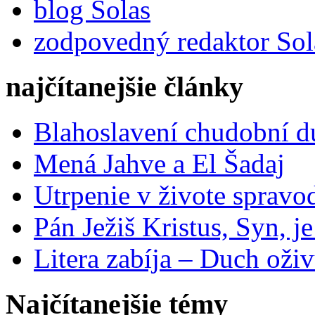
blog Solas
zodpovedný redaktor Sol
najčítanejšie články
Blahoslavení chudobní 
Mená Jahve a El Šadaj
Utrpenie v živote spravo
Pán Ježiš Kristus, Syn, j
Litera zabíja – Duch oživ
Najčítanejšie témy