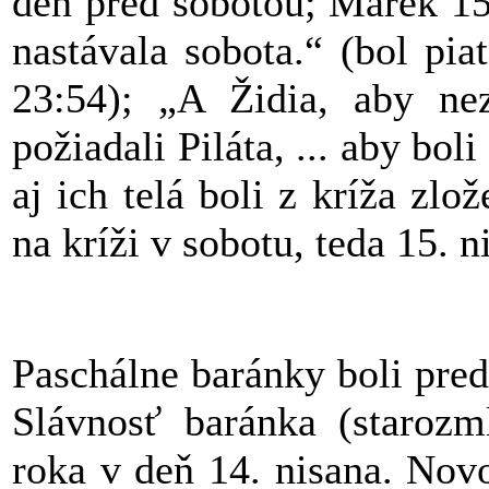
deň pred sobotou; Marek 15
nastávala sobota.“ (bol pia
23:54); „A Židia, aby nezo
požiadali Piláta, ... aby boli
aj ich telá boli z kríža zlo
na kríži v sobotu, teda 15. n
Paschálne baránky boli pre
Slávnosť baránka (starozm
roka v deň 14. nisana. Nov