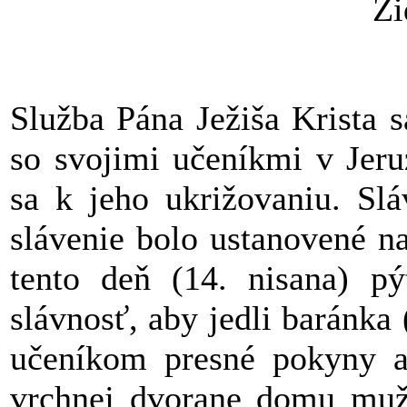
Ži
Služba Pána Ježiša Krista 
so svojimi učeníkmi v Jeru
sa k jeho ukrižovaniu. Slá
slávenie bolo ustanovené na
tento deň (14. nisana) pý
slávnosť, aby jedli baránka 
učeníkom presné pokyny a 
vrchnej dvorane domu muža