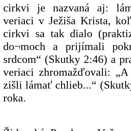
cirkvi je nazvaná aj: lám
veriaci v Ježiša Krista, ko
cirkvi sa tak dialo (prakt
do¬moch a prijímali po
srdcom“ (Skutky 2:46) a pr
veriaci zhromažďovali: „A
zišli lámať chlieb...“ (Skut
roka.