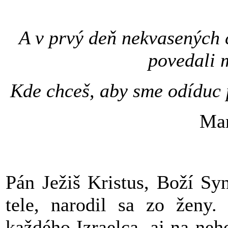
A v prvý deň nekvasených 
povedali 
Kde chceš, aby sme odíduc p
Mar
Pán Ježiš Kristus, Boží Sy
tele, narodil sa zo ženy
každého Izraelca, aj na ne