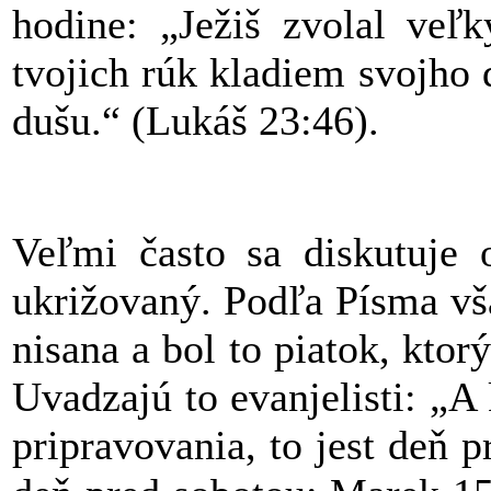
hodine: „Ježiš zvolal veľ
tvojich rúk kladiem svojho 
dušu.“ (Lukáš 23:46).
Veľmi často sa diskutuje o
ukrižovaný. Podľa Písma vš
nisana a bol to piatok, kto
Uvadzajú to evanjelisti: „A
pripravovania, to jest deň p