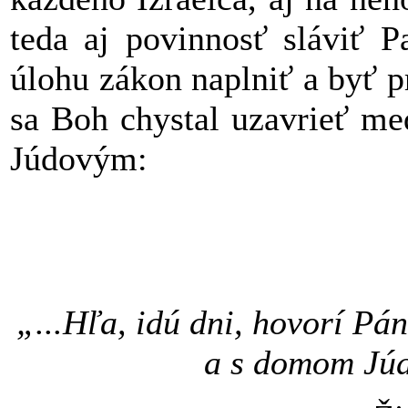
teda aj povinnosť sláviť 
úlohu zákon naplniť a byť 
sa Boh chystal uzavrieť m
Júdovým:
„...Hľa, idú dni, hovorí P
a s domom Jú