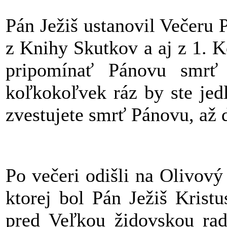
Pán Ježiš ustanovil Večeru 
z Knihy Skutkov a aj z 1. 
pripomínať Pánovu smrť
koľkokoľvek ráz by ste jedli
zvestujete smrť Pánovu, až d
Po večeri odišli na Olivov
ktorej bol Pán Ježiš Krist
pred Veľkou židovskou ra