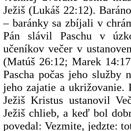
Ježiš (Lukáš 22:12). Baráno
– baránky sa zbíjali v chrám
Pán slávil Paschu v úzk
učeníkov večer v ustanoven
(Matúš 26:12; Marek 14:17;
Pascha počas jeho služby n
jeho zajatie a ukrižovanie.
Ježiš Kristus ustanovil Ve
Ježiš chlieb, a keď bol dob
povedal: Vezmite, jedzte: to