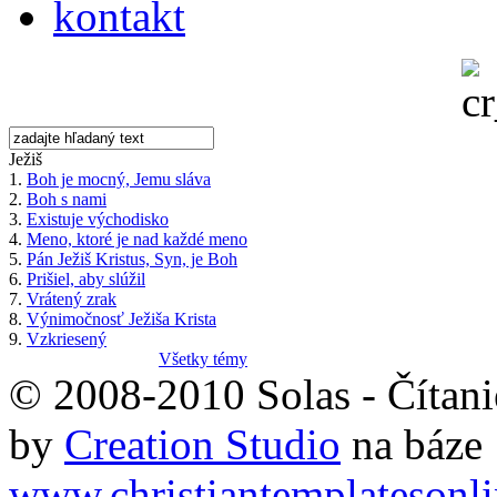
kontakt
Ježiš
1.
Boh je mocný, Jemu sláva
2.
Boh s nami
3.
Existuje východisko
4.
Meno, ktoré je nad každé meno
5.
Pán Ježiš Kristus, Syn, je Boh
6.
Prišiel, aby slúžil
7.
Vrátený zrak
8.
Výnimočnosť Ježiša Krista
9.
Vzkriesený
Všetky témy
© 2008-2010 Solas - Čítanie
by
Creation Studio
na báze
www.christiantemplatesonl