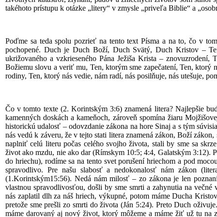
takéhoto prístupu k otázke „litery“ v zmysle „priveľa Biblie“ a „os
Poďme sa teda spolu pozrieť na tento text Písma a na to, čo v to
pochopené. Duch je Duch Boží, Duch Svätý, Duch Kristov – Ten,
ukrižovaného a vzkrieseného Pána Ježiša Krista – znovuzrodení,
Božiemu slovu a veriť mu, Ten, ktorým sme zapečatení, Ten, ktorý
rodiny, Ten, ktorý nás vedie, nám radí, nás posilňuje, nás utešuje, p
Čo v tomto texte (2. Korintským 3:6) znamená litera? Najlepšie bu
kamenných doskách a kameňoch, zároveň spomína žiaru Mojžišovej tv
historickú udalosť – odovzdanie zákona na hore Sinaj a s tým súvi
nás vedú k záveru, že v tejto stati litera znamená zákon, Boží záko
naplniť celú literu počas celého svojho života, stali by sme sa skr
život ako mzdu, nie ako dar (Rímskym 10:5; 4:4, Galatským 3:12). 
do hriechu), rodíme sa na tento svet porušení hriechom a pod mocou 
spravodlivo. Pre našu slabosť a nedokonalosť nám zákon (liter
(1.Korintským15:56). Nedá nám milosť – zo zákona je len poznan
vlastnou spravodlivosťou, došli by sme smrti a zahynutia na večné v
nás zaplatil dlh za náš hriech, výkupné, potom máme Ducha Kristo
pretože sme prešli zo smrti do života (Ján 5:24). Preto Duch oživu
máme darovaný aj nový život, ktorý môžeme a máme žiť už tu na z