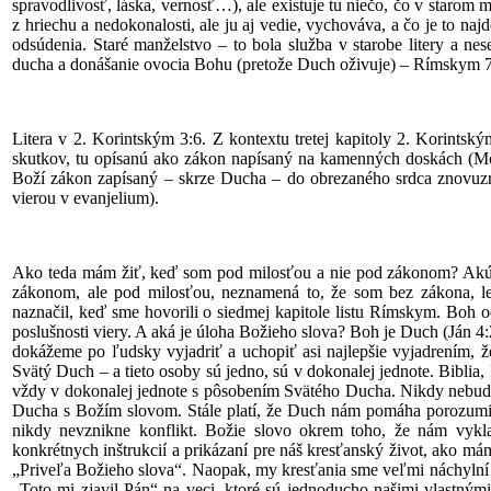
spravodlivosť, láska, vernosť…), ale existuje tu niečo, čo v starom
z hriechu a nedokonalosti, ale ju aj vedie, vychováva, a čo je to na
odsúdenia. Staré manželstvo – to bola služba v starobe litery a nes
ducha a donášanie ovocia Bohu (pretože Duch oživuje) – Rímskym 7
Litera v 2. Korintským 3:6. Z kontextu tretej kapitoly 2. Korints
skutkov, tu opísanú ako zákon napísaný na kamenných doskách (Moj
Boží zákon zapísaný – skrze Ducha – do obrezaného srdca znovuzr
vierou v evanjelium).
Ako teda mám žiť, keď som pod milosťou a nie pod zákonom? Akú 
zákonom, ale pod milosťou, neznamená to, že som bez zákona, l
naznačil, keď sme hovorili o siedmej kapitole listu Rímskym. Boh o
poslušnosti viery. A aká je úloha Božieho slova? Boh je Duch (Ján 4:
dokážeme po ľudsky vyjadriť a uchopiť asi najlepšie vyjadrením, že
Svätý Duch – a tieto osoby sú jedno, sú v dokonalej jednote. Biblia
vždy v dokonalej jednote s pôsobením Svätého Ducha. Nikdy nebude
Ducha s Božím slovom. Stále platí, že Duch nám pomáha porozumi
nikdy nevznikne konflikt. Božie slovo okrem toho, že nám vykla
konkrétnych inštrukcií a prikázaní pre náš kresťanský život, ako m
„Priveľa Božieho slova“. Naopak, my kresťania sme veľmi náchylní
„Toto mi zjavil Pán“ na veci, ktoré sú jednoducho našimi vlastnými