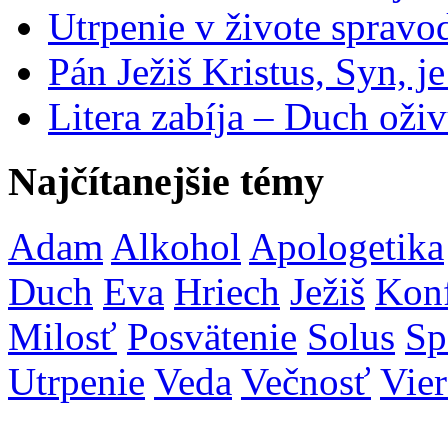
Utrpenie v živote spravo
Pán Ježiš Kristus, Syn, j
Litera zabíja – Duch oživ
Najčítanejšie témy
Adam
Alkohol
Apologetika
Duch
Eva
Hriech
Ježiš
Konf
Milosť
Posvätenie
Solus
Sp
Utrpenie
Veda
Večnosť
Vier