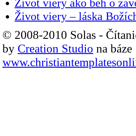
Život viery ako beh o záv
Život viery – láska Božích
© 2008-2010 Solas - Čítanie
by
Creation Studio
na báze
www.christiantemplatesonl