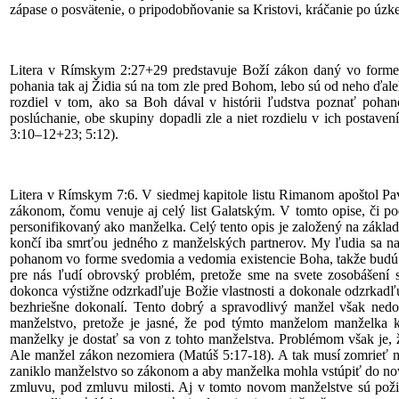
zápase o posvätenie, o pripodobňovanie sa Kristovi, kráčanie po úzke
Litera v Rímskym 2:27+29 predstavuje Boží zákon daný vo forme 
pohania tak aj Židia sú na tom zle pred Bohom, lebo sú od neho ďale
rozdiel v tom, ako sa Boh dával v histórii ľudstva poznať po
poslúchanie, obe skupiny dopadli zle a niet rozdielu v ich postave
3:10–12+23; 5:12).
Litera v Rímskym 7:6. V siedmej kapitole listu Rimanom apoštol P
zákonom, čomu venuje aj celý list Galatským. V tomto opise, či p
personifikovaný ako manželka. Celý tento opis je založený na základ
končí iba smrťou jedného z manželských partnerov. My ľudia sa 
pohanom vo forme svedomia a vedomia existencie Boha, takže budú 
pre nás ľudí obrovský problém, pretože sme na svete zosobášení
dokonca výstižne odzrkadľuje Božie vlastnosti a dokonale odzrkad
bezhriešne dokonalí. Tento dobrý a spravodlivý manžel však nedo
manželstvo, pretože je jasné, že pod týmto manželom manželka k
manželky je dostať sa von z tohto manželstva. Problémom však je, 
Ale manžel zákon nezomiera (Matúš 5:17-18). A tak musí zomrieť ma
zaniklo manželstvo so zákonom a aby manželka mohla vstúpiť do no
zmluvu, pod zmluvu milosti. Aj v tomto novom manželstve sú pož