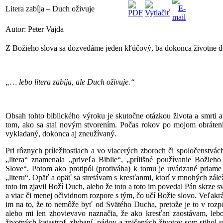
Litera zabíja – Duch oživuje
Autor: Peter Vajda
Z Božieho slova sa dozvedáme jeden kľúčový, ba dokonca životne dôl
„… lebo litera zabíja, ale Duch oživuje.“
Obsah tohto biblického výroku je skutočne otázkou života a smrti a 
tom, ako sa stal novým stvorením. Počas rokov po mojom obrátení 
vykladaný, dokonca aj zneužívaný.
Pri rôznych príležitostiach a vo viacerých zboroch či spoločenstvá
„litera“ znamenala „priveľa Biblie“, „prílišné používanie Božieh
Slove“. Potom ako protipól (protiváha) k tomu je uvádzané priam
„literu“. Opäť a opäť sa stretávam s kresťanmi, ktorí v mnohých záleži
toto im zjavil Boží Duch, alebo že toto a toto im povedal Pán skrze
a viac či menej očividnom rozpore s tým, čo učí Božie slovo. Veľakr
im na to, že to nemôže byť od Svätého Ducha, pretože je to v rozp
alebo mi len zhovievavo naznačia, že ako kresťan zaostávam, le
životných katastrof, zlyhaní, pádov a zničených životov som stihol 