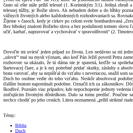
často sú ešte stále príliš telesné (1. Korintským 3:1). Jediná zbraň
telesnej túžby, je Božie slovo. Ak nebudem dobre a do hĺbky poz
vážnych životných alebo každodenných rozhodovaniach sa. Rovnako
Žijeme v časoch, kedy je cirkev po celom svete bombardovaná „čerst
Bez hlbokej znalosti Božieho slova a bez poslušnosti tomuto slovu 
učiť, karhať, napravovať a vychovávať v spravodlivosti“ (2. Timoteo
Dovoľte mi uviesť jeden prípad zo života. Len nedávno sa mi jede
„uloviť“ mal na mysli význam, ako keď Pán Ježiš poveril Petra zamen
rozhovore sa ukázalo, že tá dáma nie je spasená, keďže sa spolieh
štartovacej čiare, a je k nej potrebné pridať skutky, zásluhy a abso
brata varovať, aby sa nepúšťal do vzťahu s neveriacou, snažil som 
Duch ho osobne vedie do toho vzťahu. Neskôr absolvoval podobný 
ďalším bratom napomínali podobne. Označil ich za zákonníkov. Dôs
škodlivé. Poznám viac prípadov, kde nepochopenie jednoty vedenia B
zničujúcim životným dôsledkom. Dalo sa tomu predísť. Poučme 
nechce chodiť po jeho cestách. Litera neznamená „príliš striktné ria
Témy:
Biblia
Duch