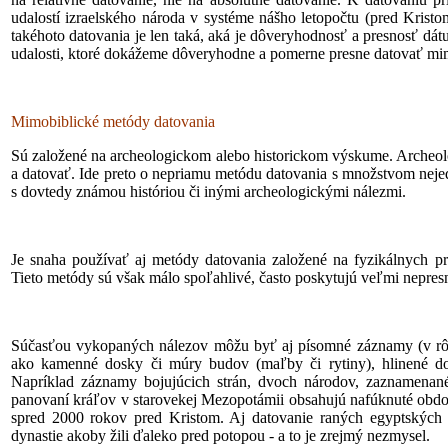
udalostí izraelského národa v systéme nášho letopočtu (pred Krist
takéhoto datovania je len taká, aká je dôveryhodnosť a presnosť d
udalosti, ktoré dokážeme dôveryhodne a pomerne presne datovať mim
Mimobiblické metódy datovania
Sú založené na archeologickom alebo historickom výskume. Archeol
a datovať. Ide preto o nepriamu metódu datovania s množstvom nejedn
s dovtedy známou históriou či inými archeologickými nálezmi.
Je snaha používať aj metódy datovania založené na fyzikálnych p
Tieto metódy sú však málo spoľahlivé, často poskytujú veľmi nepres
Súčasťou vykopaných nálezov môžu byť aj písomné záznamy (v rô
ako kamenné dosky či múry budov (maľby či rytiny), hlinené do
Napríklad záznamy bojujúcich strán, dvoch národov, zaznamenané
panovaní kráľov v starovekej Mezopotámii obsahujú nafúknuté obdo
spred 2000 rokov pred Kristom. Aj datovanie raných egyptských 
dynastie akoby žili ďaleko pred potopou - a to je zrejmý nezmysel.