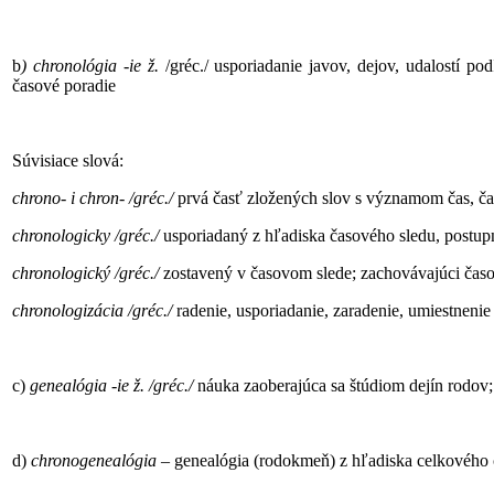
b
) chronológia -ie ž.
/gréc./ usporiadanie javov, dejov, udalostí p
časové poradie
Súvisiace slová:
chrono- i chron- /gréc./
prvá časť zložených slov s významom čas, ča
chronologicky /gréc./
usporiadaný z hľadiska časového sledu, postup
chronologický /gréc./
zostavený v časovom slede; zachovávajúci čas
chronologizácia /gréc./
radenie, usporiadanie, zaradenie, umiestnenie
c)
genealógia -ie ž. /gréc./
náuka zaoberajúca sa štúdiom dejín rodov; 
d)
chronogenealógia
– genealógia (rodokmeň) z hľadiska celkového č