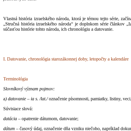
Vlastná história izraelského národa, ktorá je témou tejto série, z
„Stručná história izraelského národa“ je doplnkom série článkov „I
súčasťou histórie tohto národa, ich chronológiu a datovanie.
I. Datovanie, chronológia starozákonnej doby, letopočty a kalendáre
Terminológia
Slovníkový význam pojmov:
a
) datovanie
–
ia s. /lat./
označenie písomnosti, pamiatky, listiny, vec
Súvisiace slová:
datácia –
opatrenie dátumom, datovanie;
dátum
– časový údaj, označenie dňa vzniku niečoho, napríklad dokum