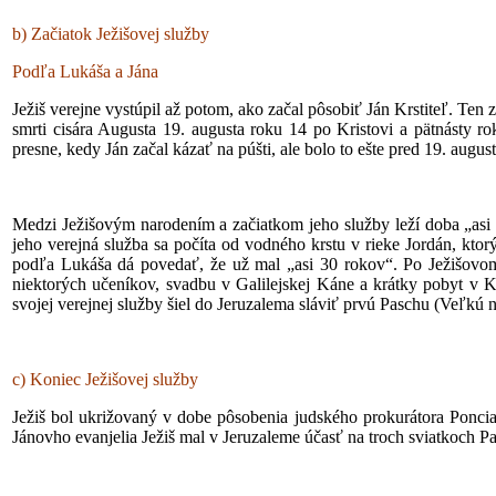
b) Začiatok Ježišovej služby
Podľa Lukáša a Jána
Ježiš verejne vystúpil až potom, ako začal pôsobiť Ján Krstiteľ. Ten z
smrti cisára Augusta 19. augusta roku 14 po Kristovi a pätnásty r
presne, kedy Ján začal kázať na púšti, ale bolo to ešte pred 19. augu
Medzi Ježišovým narodením a začiatkom jeho služby leží doba „asi 
jeho verejná služba sa počíta od vodného krstu v rieke Jordán, ktor
podľa Lukáša dá povedať, že už mal „asi 30 rokov“. Po Ježišovom 
niektorých učeníkov, svadbu v Galilejskej Káne a krátky pobyt v K
svojej verejnej služby šiel do Jeruzalema sláviť prvú Paschu (Veľkú n
c) Koniec Ježišovej služby
Ježiš bol ukrižovaný v dobe pôsobenia judského prokurátora Poncia
Jánovho evanjelia Ježiš mal v Jeruzaleme účasť na troch sviatkoch Pa