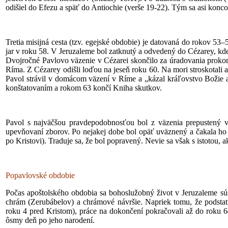
odišiel do Efezu a späť do Antiochie (verše 19-22). Tým sa asi konc
Tretia misijná cesta (tzv. egejské obdobie) je datovaná do rokov 53–
jar v roku 58. V Jeruzaleme bol zatknutý a odvedený do Cézarey, k
Dvojročné Pavlovo väzenie v Cézarei skončilo za úradovania prokon
Ríma. Z Cézarey odišli loďou na jeseň roku 60. Na mori stroskotali a 
Pavol strávil v domácom väzení v Ríme a „kázal kráľovstvo Božie a
konštatovaním a rokom 63 končí Kniha skutkov.
Pavol s najväčšou pravdepodobnosťou bol z väzenia prepustený v 
upevňovaní zborov. Po nejakej dobe bol opäť uväznený a čakala ho 
po Kristovi). Traduje sa, že bol popravený. Nevie sa však s istotou, a
Popavlovské obdobie
Počas apoštolského obdobia sa bohoslužobný život v Jeruzaleme sú
chrám (Zerubábelov) a chrámové návršie. Napriek tomu, že podstat
roku 4 pred Kristom), práce na dokončení pokračovali až do roku 6
ôsmy deň po jeho narodení.