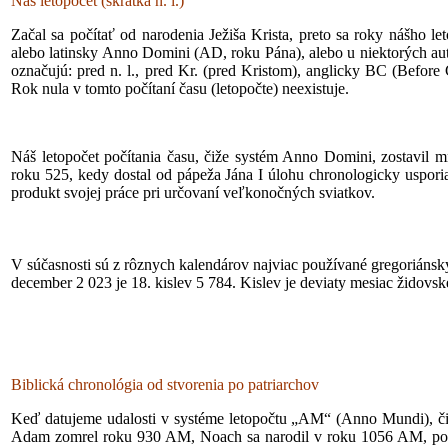
Náš letopočet (skratka n. l.)
Začal sa počítať od narodenia Ježiša Krista, preto sa roky nášho let
alebo latinsky Anno Domini (AD, roku Pána), alebo u niektorých aut
označujú: pred n. l., pred Kr. (pred Kristom), anglicky BC (Before 
Rok nula v tomto počítaní času (letopočte) neexistuje.
Náš letopočet počítania času, čiže systém Anno Domini, zostavil 
roku 525, kedy dostal od pápeža Jána I úlohu chronologicky usporia
produkt svojej práce pri určovaní veľkonočných sviatkov.
V súčasnosti sú z rôznych kalendárov najviac používané gregoriánsky
december 2 023 je 18. kislev 5 784. Kislev je deviaty mesiac židovs
Biblická chronológia od stvorenia po patriarchov
Keď datujeme udalosti v systéme letopočtu „AM“ (Anno Mundi), čiže
Adam zomrel roku 930 AM, Noach sa narodil v roku 1056 AM, poto