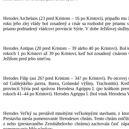
Herodes Archelaos (23 pred Kristom – 16 po Kristovi), pripadlo mu J
roku jeho zlej vlády bol zosadený a cisár sa rozhodol pre priamu s
priamo podriadený vládcovi provincie Sýrie. V dobe Ježišovej služby
Herodes Antipas (20 pred Kristom – 39 alebo 40 po Kristovi). Bol te
rokoch 1 po Kristovi až 39 po Kristovi, keď bol zosadený cisárom C
Ježišom pred jeho smrťou.
Herodes Filip (asi 26? pred Kristom – 34? po Kristovi). Po otcove
od Galilejského jazera, Iturea, Golanské výšiny, Trachonitis). K
provincii Sýria pod správou Herodesa Agrippu I. (po krátkom prer
rokoch 41–44 po Kristovi). Herodes Agrippa I. (bol vnuk Herodesa Ve
Herodes Veľký sa preslávil mnohými veľkolepými stavbami, z ktor
Prestavba niesla pomenovanie Herodesov chrám. Tento chrám zničili
z neho (prestavaného Zerubábelovho chrámu) zachovala časť zápa
pomenovanie Múr nárekov.