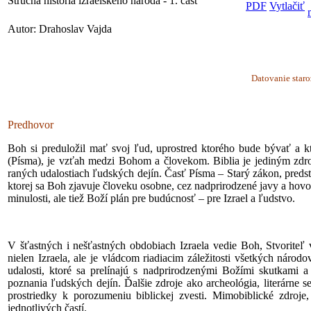
Stručná história izraelského národa - 1. časť
Autor: Drahoslav Vajda
Datovanie star
Predhovor
Boh si preduložil mať svoj ľud, uprostred ktorého bude bývať a 
(Písma), je vzťah medzi Bohom a človekom. Biblia je jediným zdro
raných udalostiach ľudských dejín. Časť Písma – Starý zákon, predst
ktorej sa Boh zjavuje človeku osobne, cez nadprirodzené javy a hov
minulosti, ale tiež Boží plán pre budúcnosť – pre Izrael a ľudstvo.
V šťastných i nešťastných obdobiach Izraela vedie Boh, Stvoriteľ
nielen Izraela, ale je vládcom riadiacim záležitosti všetkých náro
udalosti, ktoré sa prelínajú s nadprirodzenými Božími skutkami
poznania ľudských dejín. Ďalšie zdroje ako archeológia, literárne 
prostriedky k porozumeniu biblickej zvesti. Mimobiblické zdroje
jednotlivých častí.