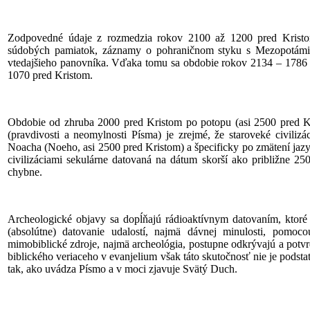
Zodpovedné údaje z rozmedzia rokov 2100 až 1200 pred Kristo
súdobých pamiatok, záznamy o pohraničnom styku s Mezopotámi
vtedajšieho panovníka. Vďaka tomu sa obdobie rokov 2134 – 1786
1070 pred Kristom.
Obdobie od zhruba 2000 pred Kristom po potopu (asi 2500 pred Kr
(pravdivosti a neomylnosti Písma) je zrejmé, že staroveké civilizá
Noacha (Noeho, asi 2500 pred Kristom) a špecificky po zmätení jaz
civilizáciami sekulárne datovaná na dátum skorší ako približne 2
chybne.
Archeologické objavy sa dopĺňajú rádioaktívnym datovaním, ktoré 
(absolútne) datovanie udalostí, najmä dávnej minulosti, pomoco
mimobiblické zdroje, najmä archeológia, postupne odkrývajú a potvrd
biblického veriaceho v evanjelium však táto skutočnosť nie je podsta
tak, ako uvádza Písmo a v moci zjavuje Svätý Duch.