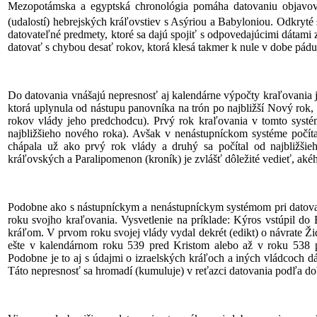
Mezopotámska a egyptská chronológia pomáha datovaniu objavov na
(udalostí) hebrejských kráľovstiev s Asýriou a Babyloniou. Odkryté
datovateľné predmety, ktoré sa dajú spojiť s odpovedajúcimi dátam
datovať s chybou desať rokov, ktorá klesá takmer k nule v dobe pád
Do datovania vnášajú nepresnosť aj kalendárne výpočty kraľovania j
ktorá uplynula od nástupu panovníka na trón po najbližší Nový rok, 
rokov vlády jeho predchodcu). Prvý rok kraľovania v tomto systé
najbližšieho nového roka). Avšak v nenástupníckom systéme počí
chápala už ako prvý rok vlády a druhý sa počítal od najbližši
kráľovských a Paralipomenon (kroník) je zvlášť dôležité vedieť, aké
Podobne ako s nástupníckym a nenástupníckym systémom pri datovaní 
roku svojho kraľovania. Vysvetlenie na príklade: Kýros vstúpil d
kráľom. V prvom roku svojej vlády vydal dekrét (edikt) o návrate 
ešte v kalendárnom roku 539 pred Kristom alebo až v roku 538 
Podobne je to aj s údajmi o izraelských kráľoch a iných vládcoch d
Táto nepresnosť sa hromadí (kumuluje) v reťazci datovania podľa do