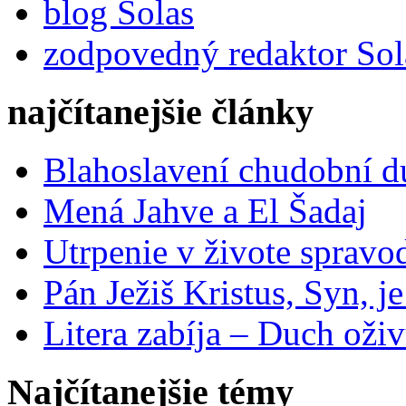
blog Solas
zodpovedný redaktor Sol
najčítanejšie články
Blahoslavení chudobní 
Mená Jahve a El Šadaj
Utrpenie v živote spravo
Pán Ježiš Kristus, Syn, j
Litera zabíja – Duch oživ
Najčítanejšie témy