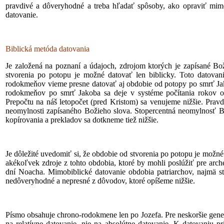
pravdivé a dôveryhodné a treba hľadať spôsoby, ako opraviť mimobi
datovanie.
Biblická metóda datovania
Je založená na poznaní a údajoch, zdrojom ktorých je zapísané B
stvorenia po potopu je možné datovať len biblicky. Toto datov
rodokmeňov vieme presne datovať aj obdobie od potopy po smrť Jako
rodokmeňov po smrť Jakoba sa deje v systéme počítania rokov od
Prepočtu na náš letopočet (pred Kristom) sa venujeme nižšie. Prav
neomylnosti zapísaného Božieho slova. Stopercentná neomylnosť Bo
kopírovania a prekladov sa dotkneme tiež nižšie.
Je dôležité uvedomiť si, že obdobie od stvorenia po potopu je možné
akékoľvek zdroje z tohto obdobia, ktoré by mohli poslúžiť pre arch
dní Noacha. Mimobiblické datovanie obdobia patriarchov, najmä 
nedôveryhodné a nepresné z dôvodov, ktoré opíšeme nižšie.
Písmo obsahuje chrono-rodokmene len po Jozefa. Pre neskoršie gene
na relatívne datovanie, nie na absolútne datovanie. K datovaniu p