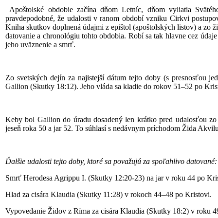
Apoštolské obdobie začína dňom Letníc, dňom vyliatia Svätéh
pravdepodobné, že udalosti v ranom období vzniku Cirkvi postupova
Kniha skutkov doplnená údajmi z epištol (apoštolských listov) a zo 
datovanie a chronológiu tohto obdobia. Robí sa tak hlavne cez údaje
jeho uväznenie a smrť.
Zo svetských dejín za najistejší dátum tejto doby (s presnosťou 
Gallion (Skutky 18:12). Jeho vláda sa kladie do rokov 51–52 po Kris
Keby bol Gallion do úradu dosadený len krátko pred udalosťou z
jeseň roka 50 a jar 52. To súhlasí s nedávnym príchodom Žida Akvilu a
Ďalšie udalosti tejto doby, ktoré sa považujú za spoľahlivo datované:
Smrť Herodesa Agrippu I. (Skutky 12:20-23) na jar v roku 44 po Kris
Hlad za cisára Klaudia (Skutky 11:28) v rokoch 44–48 po Kristovi.
Vypovedanie Židov z Ríma za cisára Klaudia (Skutky 18:2) v roku 49