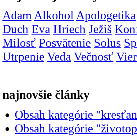
Adam
Alkohol
Apologetika
Duch
Eva
Hriech
Ježiš
Konf
Milosť
Posvätenie
Solus
Sp
Utrpenie
Veda
Večnosť
Vier
najnovšie články
Obsah kategórie "kresťans
Obsah kategórie "životopi