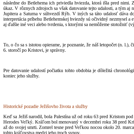
následne do Betlehema ich priviedla hviezda, ktorá išla pred nimi. 
úkaz. V rôznych zdrojoch sa však datovanie tejto udalosti, a tým aj 
Jupitera a Saturna v súhvezdí Rýb. V iných sa táto udalosť dáva d
interpretácia príbehu Betlehemskej hviezdy sú očividný nezmysel a 
aj ďalšie iné veci alebo tvrdenia, s ktorými sa nemôžeme stotožniť (
To, o čo sa s istotou opierame, je poznanie, že náš letopočet (n. l.
6. storočí po Kristovi, je správny.
Pre datovanie udalostí počiatku tohto obdobia je dôležitá chronológi
koniec jeho služby.
Historické pozadie Ježišovho života a služby
Keď sa Ježiš narodil, bola Palestína už od roku 63 pred Kristom pod
Herodes Veľký. Kráľom bol menovaný v decembri roku 38 pred Kristo
až do svojej smrti. Zomrel tesne pred Veľkou nocou okolo 20. marca 
tohto kráľovstva medzi jeho troch synov.