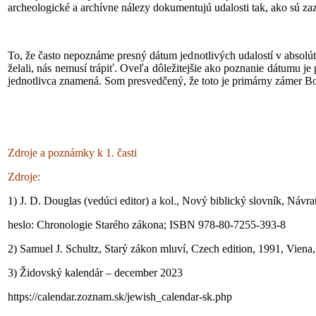
archeologické a archívne nálezy dokumentujú udalosti tak, ako sú za
To, že často nepoznáme presný dátum jednotlivých udalostí v absolútn
želali, nás nemusí trápiť. Oveľa dôležitejšie ako poznanie dátumu je p
jednotlivca znamená. Som presvedčený, že toto je primárny zámer Bož
Zdroje a poznámky k 1. časti
Zdroje:
1) J. D. Douglas (vedúci editor) a kol., Nový biblický slovník, Návr
heslo: Chronologie Starého zákona; ISBN 978-80-7255-393-8
2) Samuel J. Schultz, Starý zákon mluví, Czech edition, 1991, Viena,
3) Židovský kalendár – december 2023
https://calendar.zoznam.sk/jewish_calendar-sk.php