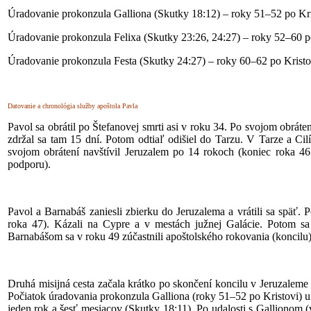
Úradovanie prokonzula Galliona (Skutky 18:12) – roky 51–52 po Kri
Úradovanie prokonzula Felixa (Skutky 23:26, 24:27) – roky 52–60 po
Úradovanie prokonzula Festa (Skutky 24:27) – roky 60–62 po Kristo
Datovanie a chronológia služby apoštola Pavla
Pavol sa obrátil po Štefanovej smrti asi v roku 34. Po svojom obráte
zdržal sa tam 15 dní. Potom odtiaľ odišiel do Tarzu. V Tarze a Cil
svojom obrátení navštívil Jeruzalem po 14 rokoch (koniec roka 46
podporu).
Pavol a Barnabáš zaniesli zbierku do Jeruzalema a vrátili sa späť. 
roka 47). Kázali na Cypre a v mestách južnej Galácie. Potom sa 
Barnabášom sa v roku 49 zúčastnili apoštolského rokovania (koncilu
Druhá misijná cesta začala krátko po skončení koncilu v Jeruzaleme e
Počiatok úradovania prokonzula Galliona (roky 51–52 po Kristovi) u
jeden rok a šesť mesiacov (Skutky 18:11). Po udalosti s Gallionom 