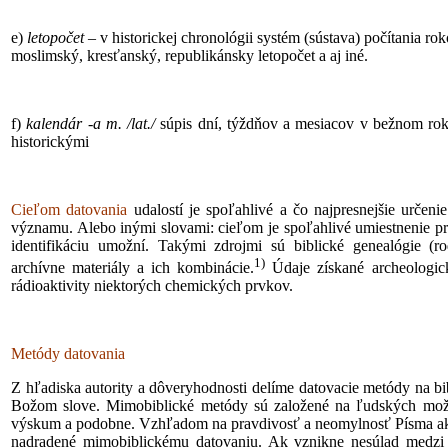
e)
letopočet
– v historickej chronológii systém (sústava) počítania ro
moslimský, kresťanský, republikánsky letopočet a aj iné.
f)
kalendár -a m. /lat./
súpis dní, týždňov a mesiacov v bežnom rok
historickými
Cieľom datovania
udalostí je spoľahlivé a čo najpresnejšie určen
významu. Alebo inými slovami: cieľom je spoľahlivé umiestnenie prís
identifikáciu umožní. Takými zdrojmi sú biblické genealógie (
1)
archívne materiály a ich kombinácie.
Údaje získané archeologic
rádioaktivity niektorých chemických prvkov.
Metódy datovania
Z hľadiska autority a dôveryhodnosti delíme datovacie metódy na b
Božom slove. Mimobiblické metódy sú založené na ľudských možno
výskum a podobne. Vzhľadom na pravdivosť a neomylnosť Písma ako B
nadradené mimobiblickému datovaniu. Ak vznikne nesúlad medzi 