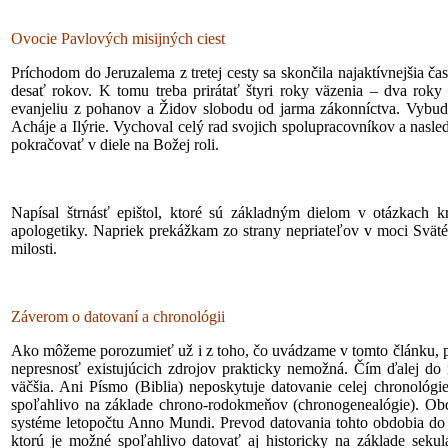
Ovocie Pavlových misijných ciest
Príchodom do Jeruzalema z tretej cesty sa skončila najaktívnejšia č
desať rokov. K tomu treba prirátať štyri roky väzenia – dva rok
evanjeliu z pohanov a Židov slobodu od jarma zákonníctva. Vybu
Acháje a Ilýrie. Vychoval celý rad svojich spolupracovníkov a nasledo
pokračovať v diele na Božej roli.
Napísal štrnásť epištol, ktoré sú základným dielom v otázkach k
apologetiky. Napriek prekážkam zo strany nepriateľov v moci Svä
milosti.
Záverom o datovaní a chronológii
Ako môžeme porozumieť už i z toho, čo uvádzame v tomto článku, pre
nepresnosť existujúcich zdrojov prakticky nemožná. Čím ďalej do 
väčšia. Ani Písmo (Biblia) neposkytuje datovanie celej chronológie
spoľahlivo na základe chrono-rodokmeňov (chronogenealógie). Obdo
systéme letopočtu Anno Mundi. Prevod datovania tohto obdobia do s
ktorú je možné spoľahlivo datovať aj historicky na základe seku