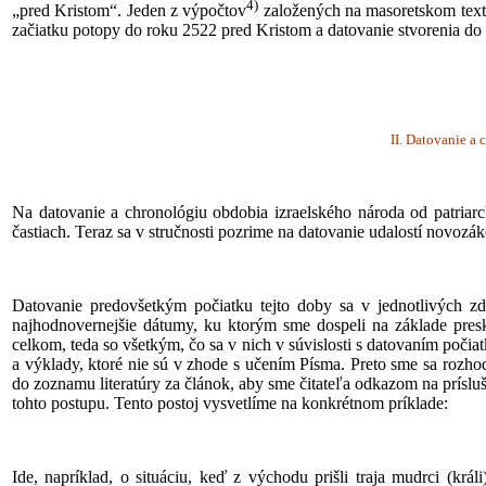
4)
„pred Kristom“. Jeden z výpočtov
založených na masoretskom text
začiatku potopy do roku 2522 pred Kristom a datovanie stvorenia do
II. Datovanie a
Na datovanie a chronológiu obdobia izraelského národa od patriarc
častiach. Teraz sa v stručnosti pozrime na datovanie udalostí novozák
Datovanie predovšetkým počiatku tejto doby sa v jednotlivých zdr
najhodnovernejšie dátumy, ku ktorým sme dospeli na základe pres
celkom, teda so všetkým, čo sa v nich v súvislosti s datovaním poči
a výklady, ktoré nie sú v zhode s učením Písma. Preto sme sa rozhod
do zoznamu literatúry za článok, aby sme čitateľa odkazom na príslu
tohto postupu. Tento postoj vysvetlíme na konkrétnom príklade:
Ide, napríklad, o situáciu, keď z východu prišli traja mudrci (krá