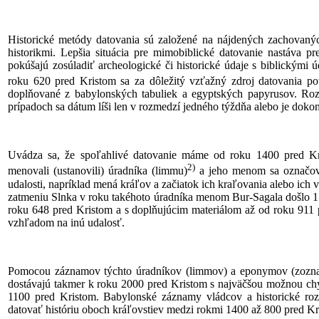
Historické metódy datovania sú založené na nájdených zachovanýc
historikmi. Lepšia situácia pre mimobiblické datovanie nastáva p
pokúšajú zosúladiť archeologické či historické údaje s biblickými ú
roku 620 pred Kristom sa za dôležitý vzťažný zdroj datovania p
doplňované z babylonských tabuliek a egyptských papyrusov. Rozd
prípadoch sa dátum líši len v rozmedzí jedného týždňa alebo je doko
Uvádza sa, že spoľahlivé datovanie máme od roku 1400 pred K
2)
menovali (ustanovili) úradníka (limmu)
a jeho menom sa označova
udalosti, napríklad mená kráľov a začiatok ich kraľovania alebo ich 
zatmeniu Slnka v roku takéhoto úradníka menom Bur-Sagala došlo 15.
roku 648 pred Kristom a s doplňujúcim materiálom až od roku 911 pre
vzhľadom na inú udalosť.
Pomocou záznamov týchto úradníkov (limmov) a eponymov (zoznamo
dostávajú takmer k roku 2000 pred Kristom s najväčšou možnou chyb
1100 pred Kristom. Babylonské záznamy vládcov a historické ro
datovať históriu oboch kráľovstiev medzi rokmi 1400 až 800 pred Kr