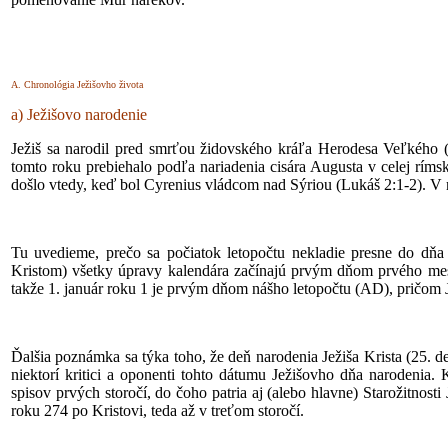
A. Chronológia Ježišovho života
a) Ježišovo narodenie
Ježiš sa narodil pred smrťou židovského kráľa Herodesa Veľkého 
tomto roku prebiehalo podľa nariadenia cisára Augusta v celej rímsk
došlo vtedy, keď bol Cyrenius vládcom nad Sýriou (Lukáš 2:1-2). V na
Tu uvedieme, prečo sa počiatok letopočtu nekladie presne do dňa 
Kristom) všetky úpravy kalendára začínajú prvým dňom prvého mesi
takže 1. január roku 1 je prvým dňom nášho letopočtu (AD), pričom J
Ďalšia poznámka sa týka toho, že deň narodenia Ježiša Krista (25. 
niektorí kritici a oponenti tohto dátumu Ježišovho dňa narodenia.
spisov prvých storočí, do čoho patria aj (alebo hlavne) Starožitnosti
roku 274 po Kristovi, teda až v treťom storočí.