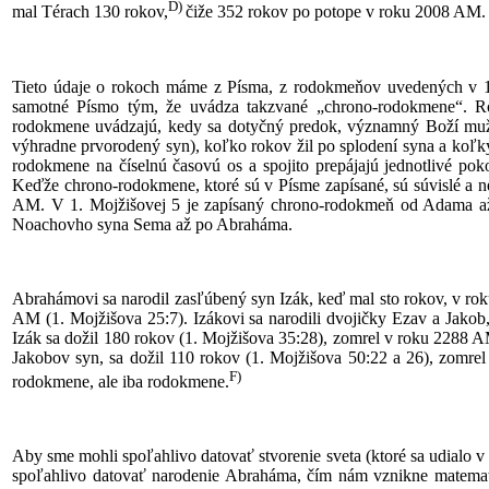
D)
mal Térach 130 rokov,
čiže 352 rokov po potope v roku 2008 AM.
Tieto údaje o rokoch máme z Písma, z rodokmeňov uvedených v 1.
samotné Písmo tým, že uvádza takzvané „chrono-rodokmene“. Ro
rodokmene uvádzajú, kedy sa dotyčný predok, významný Boží muž, n
výhradne prvorodený syn), koľko rokov žil po splodení syna a koľ
rodokmene na číselnú časovú os a spojito prepájajú jednotlivé po
Keďže chrono-rodokmene, ktoré sú v Písme zapísané, sú súvislé a 
AM. V 1. Mojžišovej 5 je zapísaný chrono-rodokmeň od Adama až
Noachovho syna Sema až po Abraháma.
Abrahámovi sa narodil zasľúbený syn Izák, keď mal sto rokov, v ro
AM (1. Mojžišova 25:7). Izákovi sa narodili dvojičky Ezav a Jakob
Izák sa dožil 180 rokov (1. Mojžišova 35:28), zomrel v roku 2288 A
Jakobov syn, sa dožil 110 rokov (1. Mojžišova 50:22 a 26), zomre
F)
rodokmene, ale iba rodokmene.
Aby sme mohli spoľahlivo datovať stvorenie sveta (ktoré sa udialo 
spoľahlivo datovať narodenie Abraháma, čím nám vznikne matemat