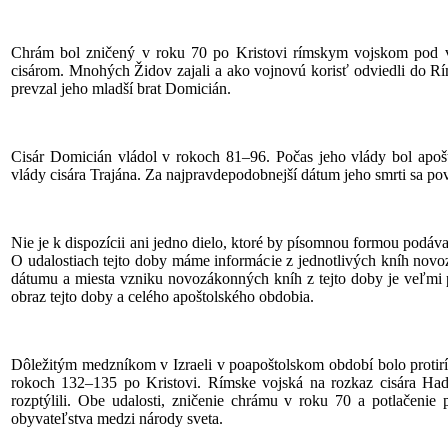
Chrám bol zničený v roku 70 po Kristovi rímskym vojskom pod v
cisárom. Mnohých Židov zajali a ako vojnovú korisť odviedli do R
prevzal jeho mladší brat Domicián.
Cisár Domicián vládol v rokoch 81–96. Počas jeho vlády bol apoš
vlády cisára Trajána. Za najpravdepodobnejší dátum jeho smrti sa po
Nie je k dispozícii ani jedno dielo, ktoré by písomnou formou podáv
O udalostiach tejto doby máme informácie z jednotlivých kníh nov
dátumu a miesta vzniku novozákonných kníh z tejto doby je veľmi 
obraz tejto doby a celého apoštolského obdobia.
Dôležitým medzníkom v Izraeli v poapoštolskom období bolo proti
rokoch 132–135 po Kristovi. Rímske vojská na rozkaz cisára Hadri
rozptýlili. Obe udalosti, zničenie chrámu v roku 70 a potlačenie
obyvateľstva medzi národy sveta.