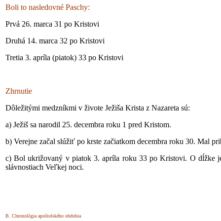
Boli to nasledovné Paschy:
Prvá 26. marca 31 po Kristovi
Druhá 14. marca 32 po Kristovi
Tretia 3. apríla (piatok) 33 po Kristovi
Zhrnutie
Dôležitými medzníkmi v živote Ježiša Krista z Nazareta sú:
a) Ježiš sa narodil 25. decembra roku 1 pred Kristom.
b) Verejne začal slúžiť po krste začiatkom decembra roku 30. Mal prib
c) Bol ukrižovaný v piatok 3. apríla roku 33 po Kristovi. O dĺžke jeh
slávnostiach Veľkej noci.
B. Chronológia apoštolského obdobia