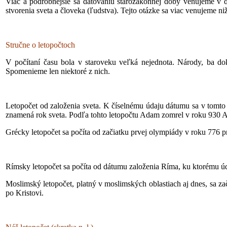
Viac a podrobnejšie sa datovaniu starozákonnej doby venujeme v dru
stvorenia sveta a človeka (ľudstva). Tejto otázke sa viac venujeme n
Stručne o letopočtoch
V počítaní času bola v staroveku veľká nejednota. Národy, ba doko
Spomenieme len niektoré z nich.
Letopočet od založenia sveta. K číselnému údaju dátumu sa v tomt
znamená rok sveta. Podľa tohto letopočtu Adam zomrel v roku 930 A
Grécky letopočet sa počíta od začiatku prvej olympiády v roku 776 p
Rímsky letopočet sa počíta od dátumu založenia Ríma, ku ktorému ú
Moslimský letopočet, platný v moslimských oblastiach aj dnes, sa za
po Kristovi.