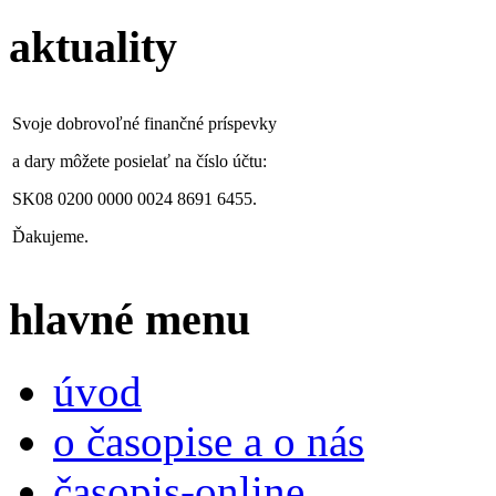
aktuality
Svoje dobrovoľné finančné príspevky
a dary môžete posielať na číslo účtu:
SK08 0200 0000 0024 8691 6455.
Ďakujeme.
hlavné menu
úvod
o časopise a o nás
časopis-online