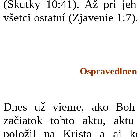
(Skutky 10:41). Až pri je
všetci ostatní (Zjavenie 1:7)
Ospravedlneni
Dnes už vieme, ako Boh 
začiatok tohto aktu, aktu
položil na Krista a aj k