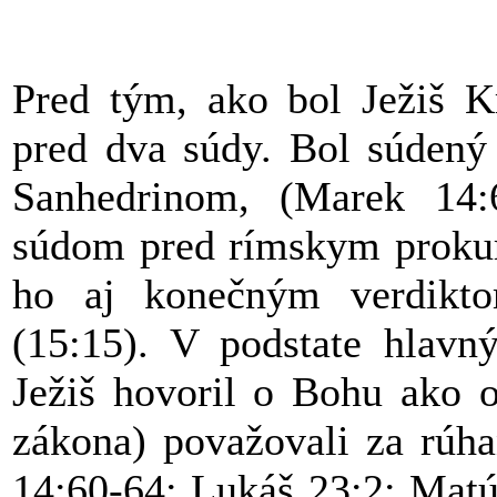
Pred tým, ako bol Ježiš Kr
pred dva súdy. Bol súdený
Sanhedrinom, (Marek 14
súdom pred rímskym prokur
ho aj konečným verdikt
(15:15). V podstate hlav
Ježiš hovoril o Bohu ako o
zákona) považovali za rúh
14:60-64; Lukáš 23:2; Matú