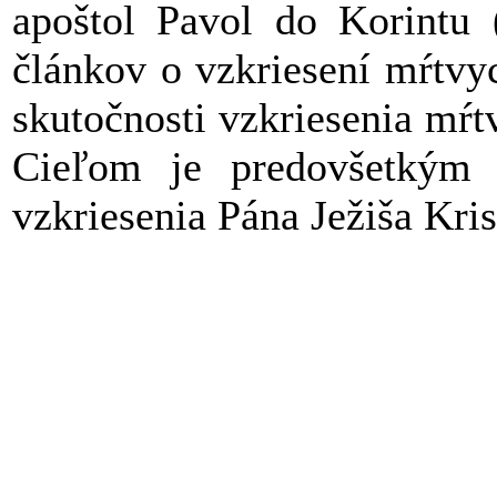
apoštol Pavol do Korintu 
článkov o vzkriesení mŕtvy
skutočnosti vzkriesenia mŕt
Cieľom je predovšetkým p
vzkriesenia Pána Ježiša Kris