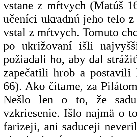
vstane z mŕtvych (Matúš 16
učeníci ukradnú jeho telo z
vstal z mŕtvych. Tomuto chc
po ukrižovaní išli najvyšš
požiadali ho, aby dal strážiť
zapečatili hrob a postavil
66). Ako čítame, za Pilátom p
Nešlo len o to, že saduc
vzkriesenie. Išlo najmä o to
farizeji, ani saduceji neveri