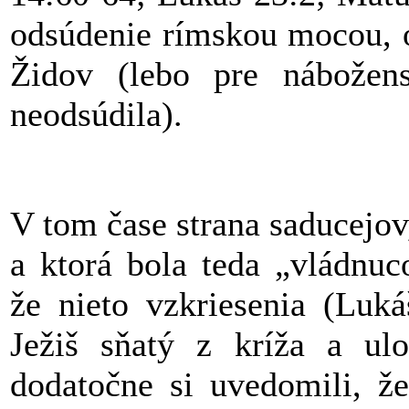
odsúdenie rímskou mocou, o
Židov (lebo pre nábože
neodsúdila).
V tom čase strana saducejov
a ktorá bola teda „vládnuc
že nieto vzkriesenia (Luk
Ježiš sňatý z kríža a ul
dodatočne si uvedomili, že