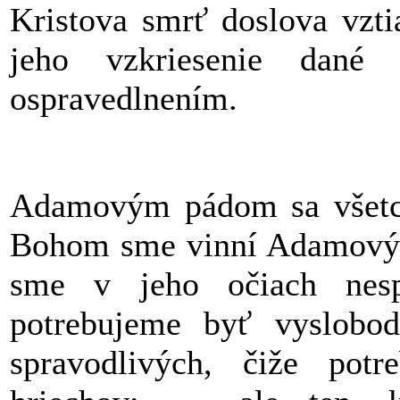
Kristova smrť doslova vzti
jeho vzkriesenie dan
ospravedlnením.
Adamovým pádom sa všetci 
Bohom sme vinní Adamovým
sme v jeho očiach nespr
potrebujeme byť vyslobod
spravodlivých, čiže pot