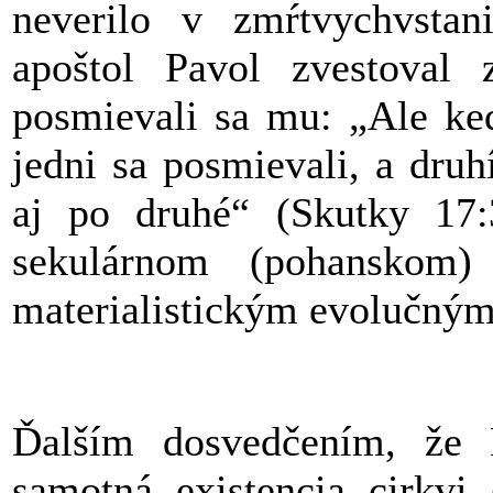
neverilo v zmŕtvychvstan
apoštol Pavol zvestoval 
posmievali sa mu: „Ale keď
jedni sa posmievali, a dru
aj po druhé“ (Skutky 17:3
sekulárnom (pohanskom) 
materialistickým evolučným
Ďalším dosvedčením, že K
samotná existencia cirkvi 