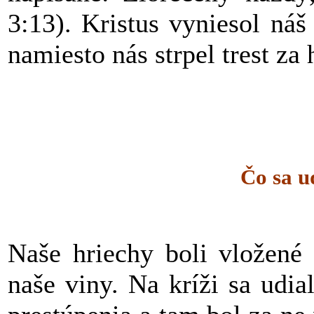
3:13). Kristus vyniesol náš
namiesto nás strpel trest za
Čo sa u
Naše hriechy boli vložené 
naše viny. Na kríži sa udi