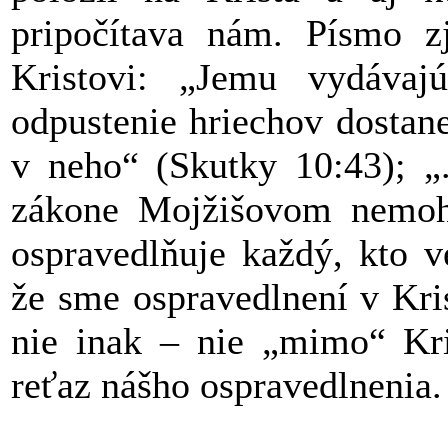
pripočítava nám. Písmo z
Kristovi: „Jemu vydávajú
odpustenie hriechov dostan
v neho“ (Skutky 10:43); „.
zákone Mojžišovom nemohl
ospravedlňuje každý, kto v
že sme ospravedlnení v Kris
nie inak – nie „mimo“ Kri
reťaz nášho ospravedlnenia.