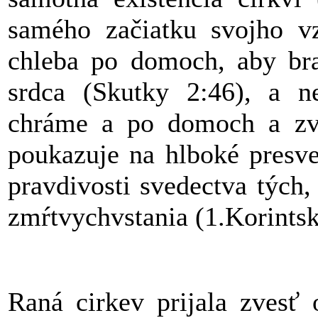
samého začiatku svojho v
chleba po domoch, aby bra
srdca (Skutky 2:46), a n
chráme a po domoch a zves
poukazuje na hlboké presve
pravdivosti svedectva tých,
zmŕtvychvstania (1.Korints
Raná cirkev prijala zvesť