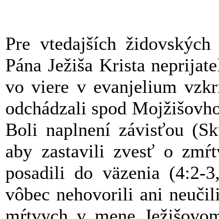
Pre vtedajších židovských
Pána Ježiša Krista neprijat
vo viere v evanjelium vzkr
odchádzali spod Mojžišovho
Boli naplnení závisťou (Sk
aby zastavili zvesť o zmŕt
posadili do väzenia (4:2-3
vôbec nehovorili ani neučil
mŕtvych v mene Ježišovom 