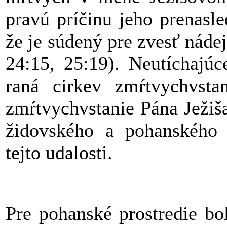
pravú príčinu jeho prenasl
že je súdený pre zvesť náde
24:15, 25:19). Neutíchajúc
raná cirkev zmŕtvychvst
zmŕtvychvstanie Pána Ježiša
židovského a pohanského p
tejto udalosti.
Pre pohanské prostredie bol