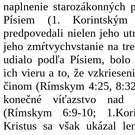
naplnenie starozákonných p
Písiem (1. Korintským
predpovedali nielen jeho utr
jeho zmŕtvychvstanie na tre
udialo podľa Písiem, bolo
ich vieru a to, že vzkriese
činom (Rímskym 4:25, 8:32-
konečné víťazstvo nad
(Rímskym 6:9-10; 1.Kori
Kristus sa však ukázal l