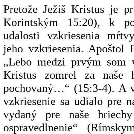
Pretože Ježiš Kristus je p
Korintským 15:20), k po
udalosti vzkriesenia mŕt
jeho vzkriesenia. Apoštol 
„Lebo medzi prvým som vá
Kristus zomrel za naše 
pochovaný…“ (15:3-4). A v
vzkriesenie sa udialo pre n
vydaný pre naše hriech
ospravedlnenie“ (Rímsky