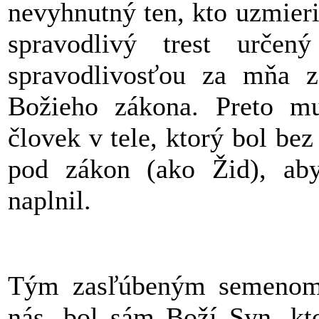
nevyhnutný ten, kto uzmier
spravodlivý trest urče
spravodlivosťou za mňa z
Božieho zákona. Preto mu
človek v tele, ktorý bol bez
pod zákon (ako Žid), ab
naplnil.
Tým zasľúbeným semenom, 
nás, bol sám Boží Syn, kt