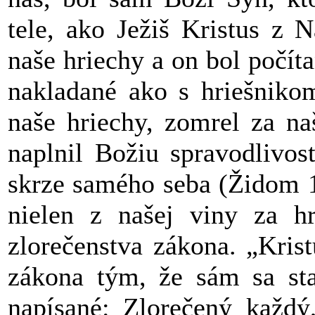
tele, ako Ježiš Kristus z 
naše hriechy a on bol počít
nakladané ako s hriešnikom
naše hriechy, zomrel za na
naplnil Božiu spravodlivo
skrze samého seba (Židom 1
nielen z našej viny za hr
zlorečenstva zákona. „Kris
zákona tým, že sám sa sta
napísané: Zlorečený každý