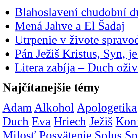
Blahoslavení chudobní 
Mená Jahve a El Šadaj
Utrpenie v živote spravo
Pán Ježiš Kristus, Syn, j
Litera zabíja – Duch oživ
Najčítanejšie témy
Adam
Alkohol
Apologetika
Duch
Eva
Hriech
Ježiš
Konf
Milosť
Posvätenie
Solus
Sp