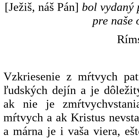
[Ježiš, náš Pán]
bol vydaný 
pre naše 
Rím
Vzkriesenie z mŕtvych patr
ľudských dejín a je dôleži
ak nie je zmŕtvychvstani
mŕtvych a ak Kristus nevst
a márna je i vaša viera, eš