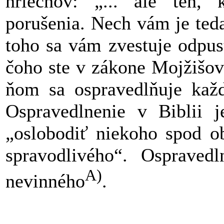
hriechov: „... ale ten, 
porušenia. Nech vám je ted
toho sa vám zvestuje odpus
čoho ste v zákone Mojžišov
ňom sa ospravedlňuje každ
Ospravedlnenie v Biblii 
„oslobodiť niekoho spod ob
spravodlivého“. Ospraved
A)
nevinného
.