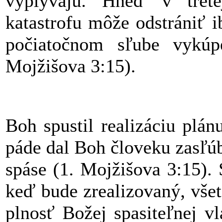
vyplývajú. Hneď v trete
katastrofu môže odstrániť 
počiatočnom sľube vykúpe
Mojžišova 3:15).
Boh spustil realizáciu plá
páde dal Boh človeku zasľú
spáse (1. Mojžišova 3:15). 
keď bude zrealizovaný, vše
plnosť Božej spasiteľnej v