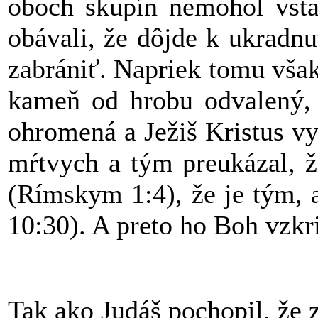
oboch skupín nemohol vstať
obávali, že dôjde k ukradnu
zabrániť. Napriek tomu však
kameň od hrobu odvalený, 
ohromená a Ježiš Kristus vy
mŕtvych a tým preukázal, ž
(Rímskym 1:4), že je tým, 
10:30). A preto ho Boh vzkr
Tak ako Judáš pochopil, že 