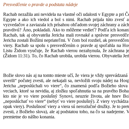
Presvedčenie o pravde a podstata nádeje
Rachab nezažila ani nevidela na vlastné oči udalosti v Egypte a pri 
Egypte a ako ich viedol a bol s nimi. Rachab prijala túto zves
vyzvedačov a zaviazala ich prísahou ohľadom svojej záchrany a záchr
pravdivú? Áno, pokladali. Ako to môžeme vedieť? Podľa ich konania:
Rachab, tak aj obyvatelia Jericha mali rovnaké a správne presvedče
Jericha zostali Božími nepriateľmi. V čom bol rozdiel, ak presvedčen
viery. Rachab sa spolu s presvedčením o pravde aj spoľahla na Hosp
Listu Židom vyučuje, že Rachab vierou nezahynula, že záchrana je 
(Židom 11:31). To, čo Rachab urobila, urobila vierou. Obyvatelia Jer
Božie slovo nás aj na tomto mieste učí, že viera je vždy sprevádzan
uverili“ počutej zvesti, ale nekajali sa, nevložili svoju nádej na H
Jericha „neposlúchali vo viere“, čo znamená podľa Božieho slova 
veciach, ktoré sa nevidia, aj zložku spoľahnutia sa na pravého Boha
kto nie je vo viere poslušný Synovi, neuzrie života, ale hnev B
„neposlúchať vo viere“ (nebyť vo viere poslušný). Z viery vychádza 
opak viery). Poslušnosť viery a viera sú nerozlučné družky. Je to pre
zvesti, z Božieho slova), ale aj podstatou toho, na čo sa nadejeme.
premietne do nášho konania.