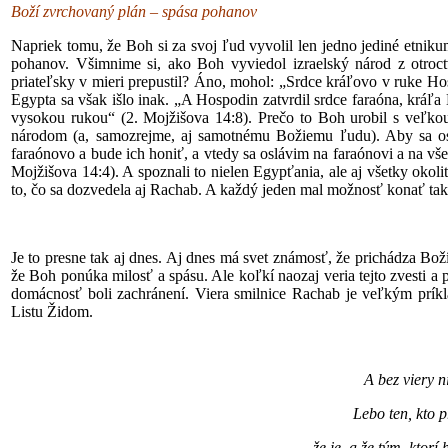
Boží zvrchovaný plán – spása pohanov
Napriek tomu, že Boh si za svoj ľud vyvolil len jedno jediné etnik
pohanov. Všimnime si, ako Boh vyviedol izraelský národ z otroct
priateľsky v mieri prepustil? Áno, mohol: „Srdce kráľovo v ruke Ho
Egypta sa však išlo inak. „A Hospodin zatvrdil srdce faraóna, kráľa
vysokou rukou“ (2. Mojžišova 14:8). Prečo to Boh urobil s veľk
národom (a, samozrejme, aj samotnému Božiemu ľudu). Aby sa osl
faraónovo a bude ich honiť, a vtedy sa oslávim na faraónovi a na vš
Mojžišova 14:4). A spoznali to nielen Egypťania, ale aj všetky okol
to, čo sa dozvedela aj Rachab. A každý jeden mal možnosť konať ta
Je to presne tak aj dnes. Aj dnes má svet známosť, že prichádza Bož
že Boh ponúka milosť a spásu. Ale koľkí naozaj veria tejto zvesti a 
domácnosť boli zachránení. Viera smilnice Rachab je veľkým príkl
Listu Židom.
A bez viery n
Lebo ten, kto 
že je, a že tým, ktorí