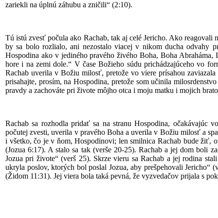
zariekli na úplnú záhubu a zničili“ (2:10).
Tú istú zvesť počula ako Rachab, tak aj celé Jericho. Ako reagovali 
by sa bolo rozlialo, ani nezostalo viacej v nikom ducha odvahy 
Hospodina ako v jediného pravého živého Boha, Boha Abraháma, Izá
hore i na zemi dole.“ V čase Božieho súdu prichádzajúceho vo fo
Rachab uverila v Božiu milosť, pretože vo viere prísahou zaviazala
prisahajte, prosím, na Hospodina, pretože som učinila milosrdenstv
pravdy a zachováte pri živote môjho otca i moju matku i mojich bratov
Rachab sa rozhodla pridať sa na stranu Hospodina, očakávajúc vo 
počutej zvesti, uverila v pravého Boha a uverila v Božiu milosť a s
i všetko, čo je v ňom, Hospodinovi; len smilnica Rachab bude žiť, on
(Jozua 6:17). A stalo sa tak (verše 20-25). Rachab a jej dom boli z
Jozua pri živote“ (verš 25). Skrze vieru sa Rachab a jej rodina st
ukryla poslov, ktorých bol poslal Jozua, aby prešpehovali Jericho“
(Židom 11:31). Jej viera bola taká pevná, že vyzvedačov prijala s p