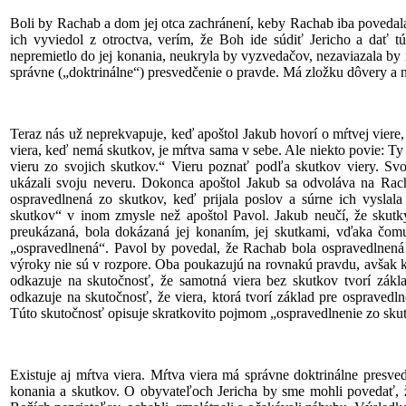
Boli by Rachab a dom jej otca zachránení, keby Rachab iba povedala:
ich vyviedol z otroctva, verím, že Boh ide súdiť Jericho a dať t
nepremietlo do jej konania, neukryla by vyzvedačov, nezaviazala by 
správne („doktrinálne“) presvedčenie o pravde. Má zložku dôvery a n
Teraz nás už neprekvapuje, keď apoštol Jakub hovorí o mŕtvej viere,
viera, keď nemá skutkov, je mŕtva sama v sebe. Ale niekto povie: Ty
vieru zo svojich skutkov.“ Vieru poznať podľa skutkov viery. Svo
ukázali svoju neveru. Dokonca apoštol Jakub sa odvoláva na Rach
ospravedlnená zo skutkov, keď prijala poslov a súrne ich vyslal
skutkov“ v inom zmysle než apoštol Pavol. Jakub neučí, že skutky
preukázaná, bola dokázaná jej konaním, jej skutkami, vďaka čom
„ospravedlnená“. Pavol by povedal, že Rachab bola ospravedlnená 
výroky nie sú v rozpore. Oba poukazujú na rovnakú pravdu, avšak 
odkazuje na skutočnosť, že samotná viera bez skutkov tvorí zákl
odkazuje na skutočnosť, že viera, ktorá tvorí základ pre ospravedln
Túto skutočnosť opisuje skratkovito pojmom „ospravedlnenie zo sku
Existuje aj mŕtva viera. Mŕtva viera má správne doktrinálne presved
konania a skutkov. O obyvateľoch Jericha by sme mohli povedať, ž