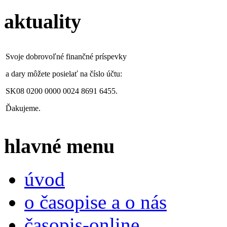
aktuality
Svoje dobrovoľné finančné príspevky
a dary môžete posielať na číslo účtu:
SK08 0200 0000 0024 8691 6455.
Ďakujeme.
hlavné menu
úvod
o časopise a o nás
časopis-online