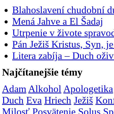
Blahoslavení chudobní 
Mená Jahve a El Šadaj
Utrpenie v živote spravo
Pán Ježiš Kristus, Syn, j
Litera zabíja – Duch oživ
Najčítanejšie témy
Adam
Alkohol
Apologetika
Duch
Eva
Hriech
Ježiš
Konf
Milosť
Posvätenie
Solus
Sp