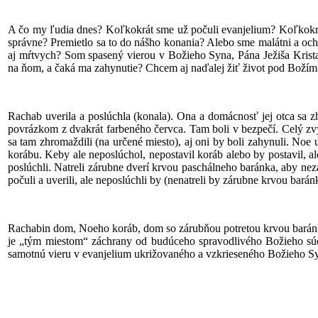
A čo my ľudia dnes? Koľkokrát sme už počuli evanjelium? Koľkokrá
správne? Premietlo sa to do nášho konania? Alebo sme malátni a oc
aj mŕtvych? Som spasený vierou v Božieho Syna, Pána Ježiša Krista,
na ňom, a čaká ma zahynutie? Chcem aj naďalej žiť život pod Boží
Rachab uverila a poslúchla (konala). Ona a domácnosť jej otca sa zh
povrázkom z dvakrát farbeného červca. Tam boli v bezpečí. Celý zvy
sa tam zhromaždili (na určené miesto), aj oni by boli zahynuli. Noe u
korábu. Keby ale neposlúchol, nepostavil koráb alebo by postavil, ale
poslúchli. Natreli zárubne dverí krvou paschálneho baránka, aby ne
počuli a uverili, ale neposlúchli by (nenatreli by zárubne krvou barán
Rachabin dom, Noeho koráb, dom so zárubňou potretou krvou baránka, 
je „tým miestom“ záchrany od budúceho spravodlivého Božieho súdu
samotnú vieru v evanjelium ukrižovaného a vzkrieseného Božieho Syn