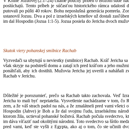
V Knihe Jozuovej (2:1–24) čítame poučný príbeh o Božom súde nad 
poslúchajú. Tento príbeh je súčasťou historického rámca udalostí d
putovali po púšti 40 rokov. Bohu neposlušná generácia pomrela. Z
ustanovil Jozuu. Dva a pol z izraelských kmeňov už dostali zasľúb
im dal Hospodin (Jozua 1:1-5). Jozua posiela do Jericha dvoch mužov
Skutok viery pohanskej smilnice Rachab
Vyzvedači sa ubytujú u neviestky (smilnice) Rachab. Kráľ Jericha s
však skryje na podstreší domu a zatají ich pred kráľom a jeho mužmi, o
ponáhľali, aby ich dostihli. Mužovia Jericha jej uverili a naháňali 
Rachab v Jerichu.
Dôležité je porozumieť, prečo sa Rachab takto zachovala. Veď Izra
Jericha to mali byť nepriatelia. Vysvetlenie nachádzame v tom, č
zem, a že váš strach padol na nás, a že zmalátneli pred vami všetci
Hospodin (Jahve) je Boh a že dal svojmu ľudu, izraelskému náro
ktorom žila, uctieval pohanské božstvá. Rachab počula svedectvo, kt
im dáva víťaziť nad okolitými národmi. Toto svedectvo sa šírilo m
pred vami, keď ste vyšli z Egypta, ako aj o tom, čo ste učinili 