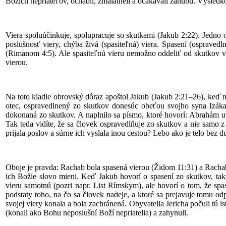
Božích nepriateľov, ochabli, zmalátneli a očakávali záhubu. Výsledko
Viera spoluúčinkuje, spolupracuje so skutkami (Jakub 2:22). Jedno 
poslušnosť viery, chýba živá (spasiteľná) viera. Spasení (ospraved
(Rimanom 4:5). Ale spasiteľnú vieru nemožno oddeliť od skutkov vie
vierou.
Na toto kladie obrovský dôraz apoštol Jakub (Jakub 2:21–26), keď
otec, ospravedlnený zo skutkov donesúc obeťou svojho syna Izáka n
dokonaná zo skutkov. A naplnilo sa písmo, ktoré hovorí: Abrahám uv
Tak teda vidíte, že sa človek ospravedlňuje zo skutkov a nie samo 
prijala poslov a súrne ich vyslala inou cestou? Lebo ako je telo bez d
Oboje je pravda: Rachab bola spasená vierou (Židom 11:31) a Rachab
ich Božie slovo mieni. Keď Jakub hovorí o spasení zo skutkov, tak
vieru samotnú (pozri napr. List Rímskym), ale hovorí o tom, že spa
podstaty toho, na čo sa človek nadeje, a ktoré sa prejavuje tomu o
svojej viery konala a bola zachránená. Obyvatelia Jericha počuli tú is
(konali ako Bohu neposlušní Boží nepriatelia) a zahynuli.