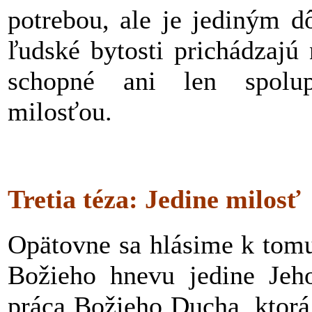
potrebou, ale je jediným 
ľudské bytosti prichádzajú
schopné ani len spolup
milosťou.
Tretia téza: Jedine milosť
Opätovne sa hlásime k tomu
Božieho hnevu jedine Jeho
práca Božieho Ducha, ktorá