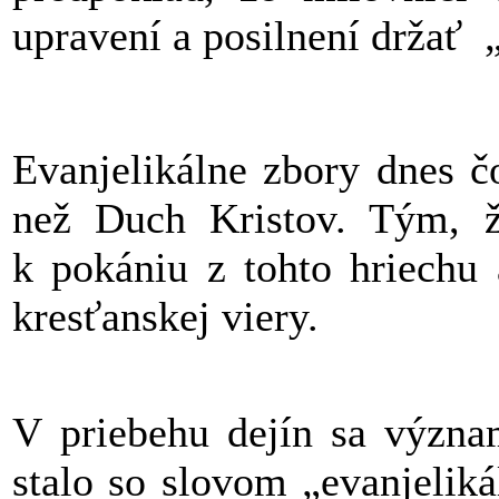
upravení a posilnení držať 
Evanjelikálne zbory dnes č
než Duch Kristov. Tým, ž
k pokániu z tohto hriechu
kresťanskej viery.
V priebehu dejín sa význa
stalo so slovom „evanjeliká