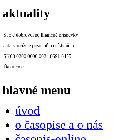
aktuality
Svoje dobrovoľné finančné príspevky
a dary môžete posielať na číslo účtu:
SK08 0200 0000 0024 8691 6455.
Ďakujeme.
hlavné menu
úvod
o časopise a o nás
časopis-online