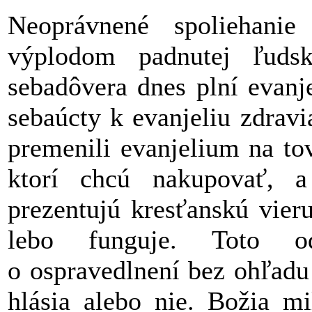
Neoprávnené spoliehani
výplodom padnutej ľudske
sebadôvera dnes plní evanje
sebaúcty k evanjeliu zdravi
premenili evanjelium na tov
ktorí chcú nakupovať, a
prezentujú kresťanskú vier
lebo funguje. Toto o
o ospravedlnení bez ohľadu 
hlásia alebo nie. Božia mi