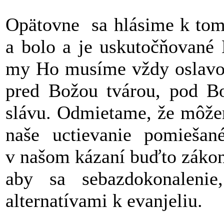
Opätovne sa hlásime k tomu
a bolo a je uskutočňované 
my Ho musíme vždy oslavov
pred Božou tvárou, pod Bo
slávu. Odmietame, že môže
naše uctievanie pomieša
v našom kázaní buďto zákon 
aby sa sebazdokonalenie,
alternatívami k evanjeliu.