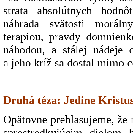
strata absolútnych hodnô
náhrada svätosti moráln
terapiou, pravdy domnienko
náhodou, a stálej nádeje 
a jeho kríž sa dostal mimo c
Druhá téza: Jedine Kristu
Opätovne prehlasujeme, že n
sprostredkujúcim dielom h