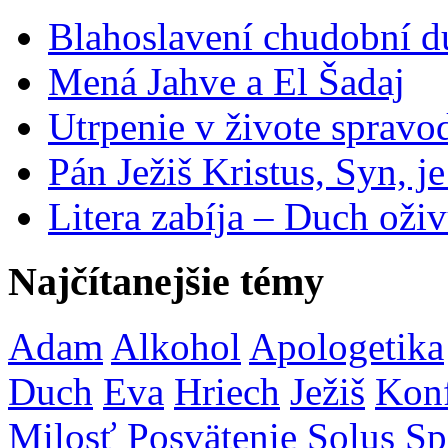
Blahoslavení chudobní 
Mená Jahve a El Šadaj
Utrpenie v živote spravo
Pán Ježiš Kristus, Syn, j
Litera zabíja – Duch oživ
Najčítanejšie témy
Adam
Alkohol
Apologetika
Duch
Eva
Hriech
Ježiš
Konf
Milosť
Posvätenie
Solus
Sp