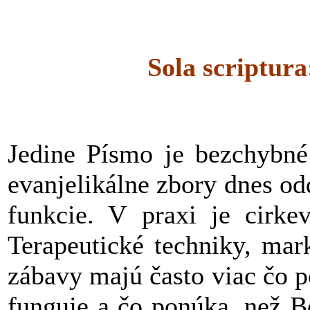
Sola scriptura
Jedine Písmo je bezchybné 
evanjelikálne zbory dnes odd
funkcie. V praxi je cirkev
Terapeutické techniky, mar
zábavy majú často viac čo p
funguje a čo ponúka, než Bo