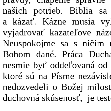
našich potrieb. Biblia s
a kázať. Kázne musia vyk
vyjadrovať kazateľove náz
Neuspokojme sa s ničím 
Bohom dané. Práca Ducha
nesmie byť oddeľovaná od 
ktoré sú na Písme nezávis
nedozvedeli o Božej milost
duchovná skúsenosť, je tes