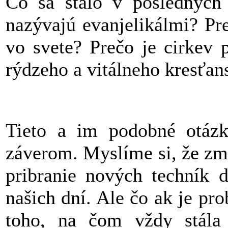
Čo sa stalo v posledných 
nazývajú evanjelikálmi? Pr
vo svete? Prečo je cirkev 
rýdzeho a vitálneho kresťan
Tieto a im podobné otáz
záverom. Myslíme si, že zm
pribranie nových techník 
našich dní. Ale čo ak je pr
toho, na čom vždy stála