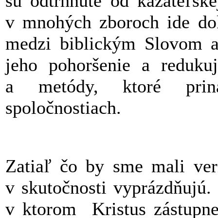
sú odtrhnuté od kazateľske
v mnohých zboroch ide doko
medzi biblickým Slovom a 
jeho pohoršenie a redukuj
a metódy, ktoré prin
spoločnostiach.
Zatiaľ čo by sme mali veri
v skutočnosti vyprázdňujú.
v ktorom Kristus zástupne