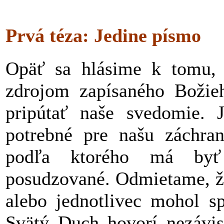
Prvá téza: Jedine písmo
Opäť sa hlásime k tomu,
zdrojom zapísaného Božie
pripútať naše svedomie. J
potrebné pre našu záchra
podľa ktorého má byť 
posudzované. Odmietame, že
alebo jednotlivec mohol s
Svätý Duch hovorí nezávisl