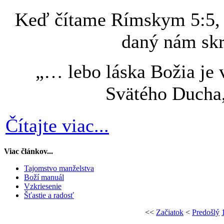
Keď čítame Rímskym 5:5, u
daný nám skr
„… lebo láska Božia je v
Svätého Ducha,
Čítajte viac...
Viac článkov...
Tajomstvo manželstva
Boží manuál
Vzkriesenie
Šťastie a radosť
<<
Začiatok
<
Predošlý