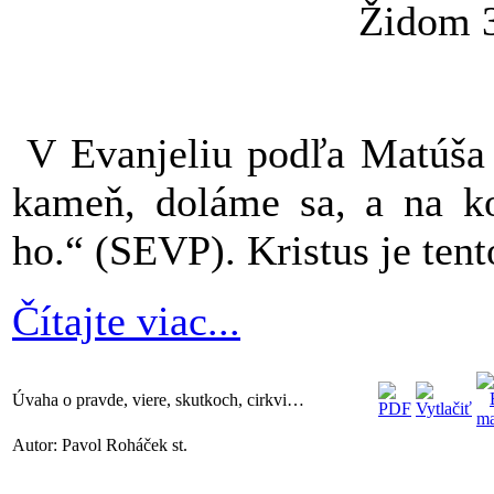
Židom 3
V Evanjeliu podľa Matúša 
kameň, doláme sa, a na ko
ho.“ (SEVP). Kristus je ten
Čítajte viac...
Úvaha o pravde, viere, skutkoch, cirkvi…
Autor: Pavol Roháček st.