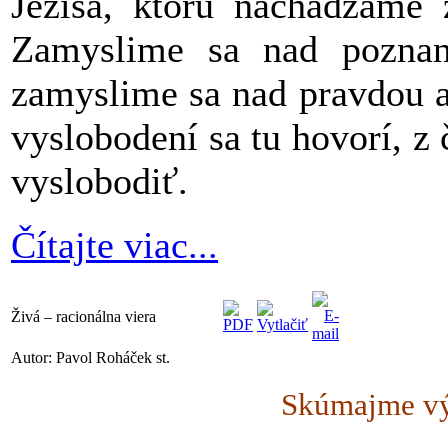
Ježiša, ktorú nachádzame 
Zamyslime sa nad poznan
zamyslime sa nad pravdou 
vyslobodení sa tu hovorí, z
vyslobodiť.
Čítajte viac...
Živá – racionálna viera
Autor: Pavol Roháček st.
Skúmajme vý