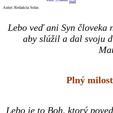
Autor: Redakcia Solas
Lebo veď ani Syn človeka ne
aby slúžil a dal svoju
Mar
Plný milost
Lebo je to Boh, ktorý poved