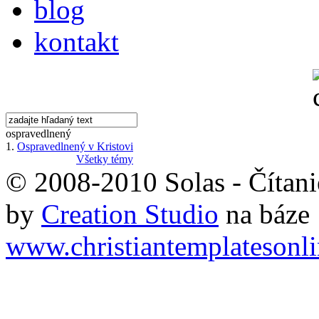
blog
kontakt
ospravedlnený
1.
Ospravedlnený v Kristovi
Všetky témy
© 2008-2010 Solas - Čítanie
by
Creation Studio
na báze
www.christiantemplatesonl