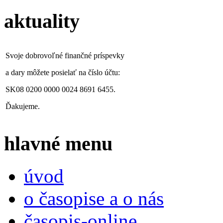
aktuality
Svoje dobrovoľné finančné príspevky
a dary môžete posielať na číslo účtu:
SK08 0200 0000 0024 8691 6455.
Ďakujeme.
hlavné menu
úvod
o časopise a o nás
časopis-online