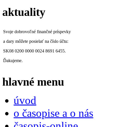
aktuality
Svoje dobrovoľné finančné príspevky
a dary môžete posielať na číslo účtu:
SK08 0200 0000 0024 8691 6455.
Ďakujeme.
hlavné menu
úvod
o časopise a o nás
časopis-online