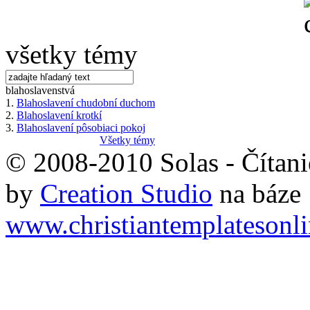
všetky témy
blahoslavenstvá
1.
Blahoslavení chudobní duchom
2.
Blahoslavení krotkí
3.
Blahoslavení pôsobiaci pokoj
Všetky témy
© 2008-2010 Solas - Čítanie
by
Creation Studio
na báze
www.christiantemplatesonl